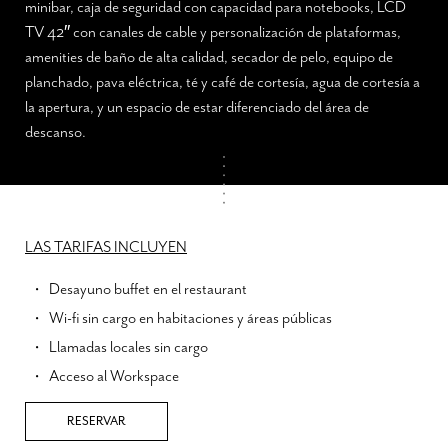
minibar, caja de seguridad con capacidad para notebooks, LCD
TV 42″ con canales de cable y personalización de plataformas,
amenities de baño de alta calidad, secador de pelo, equipo de
planchado, pava eléctrica, té y café de cortesía, agua de cortesía a
la apertura, y un espacio de estar diferenciado del área de
descanso.
LAS TARIFAS INCLUYEN
Desayuno buffet en el restaurant
Wi-fi sin cargo en habitaciones y áreas públicas
Llamadas locales sin cargo
Acceso al Workspace
RESERVAR