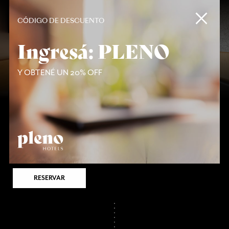
Deluxe Suite
CÓDIGO DE DESCUENTO
Ingresá: PLENO
LLEGADA
SALIDA
Y OBTENÉ UN 20% OFF
ADULTOS
NIÑOS
CÓDIGO DE DESCUENTO
RESERVAR